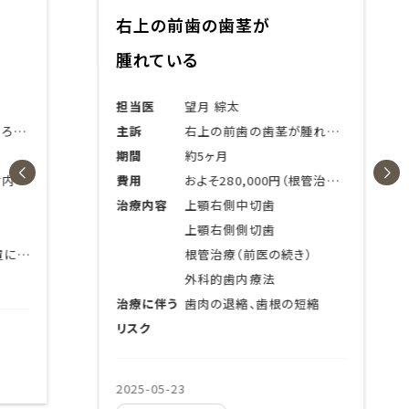
右上の前歯の歯茎が
腫れている
担当医
望月 綜太
る
主訴
右上の前歯の歯茎が腫れている
期間
約5ヶ月
療法）
費用
およそ280,000円（根管治療＋外科的歯内療法）×2歯分
治療内容
上顎右側中切歯
上顎右側側切歯
的歯内療法が適応外
根管治療（前医の続き）
外科的歯内療法
治療に伴う
歯肉の退縮、歯根の短縮
リスク
2025-05-23